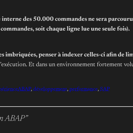
ble interne des 50.000 commandes ne sera parcouru
de commandes, soit
chaque ligne lue une seule fois
).
cles imbriquées, penser à indexer celles-ci afin de
d’exécution. Et dans un environnement fortement volu
périence
ABAP
, 
développement
, 
performance
, 
SAP
 en ABAP”