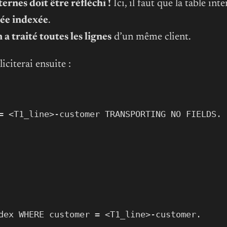
ternes doit être réfléchi !
Ici, il faut que la table in
uée indexée
.
a traité toutes les lignes
d’un même client.
iciterai ensuite :
= <T1_line>-customer TRANSPORTING NO FIELDS.
dex WHERE customer = <T1_line>-customer.