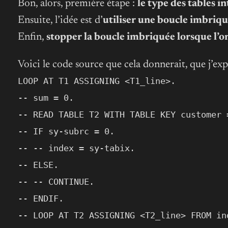
Bon, alors, première étape :
le type des tables in
Ensuite, l’idée est d’
utiliser une boucle imbriq
Enfin,
stopper la boucle imbriquée lorsque l’on 
Voici le code source que cela donnerait, que j’expl
LOOP AT T1 ASSIGNING <T1_line>.
-- sum = 0.
-- READ TABLE T2 WITH TABLE KEY customer 
-- IF sy-subrc = 0.
-- -- index = sy-tabix.
-- ELSE.
-- -- CONTINUE.
-- ENDIF.
-- LOOP AT T2 ASSIGNING <T2_line> FROM in