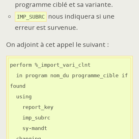
programme ciblé et sa variante.
nous indiquera si une
IMP_SUBRC
erreur est survenue.
On adjoint à cet appel le suivant :
perform %_import_vari_clnt

  in program nom_du programme_cible if 
found

  using

    report_key

    imp_subrc

    sy-mandt

  changing
