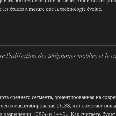
ue les normes de sécurité actuelles sont efficaces pou
 les études à mesure que la technologie évolue
.
re l’utilisation des téléphones mobiles et le 
та среднего сегмента, ориентированная на совре
учей и масштабирования DLSS, что помогает повы
и разрешении 1080p и 1440p. Как считаете, буде