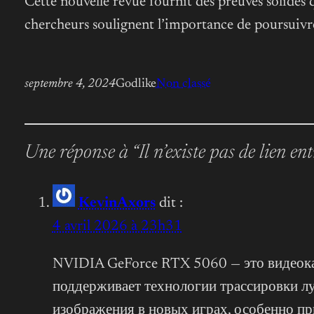
Cette nouvelle revue fournit des preuves solides q
chercheurs soulignent l’importance de poursuivre
septembre 4, 2024
Godlike
Non classé
Une réponse à “Il n’existe pas de lien ent
KevinAxors
dit :
4 avril 2026 à 23h31
NVIDIA GeForce RTX 5060 — это видеокар
поддерживает технологии трассировки л
изображения в новых играх, особенно пр