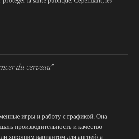
r protéger la santé publique
. Cependant, les
cancer du cerveau”
менные игры и работу с графикой. Она
шать производительность и качество
т ли хорошим вариантом для апгрейда