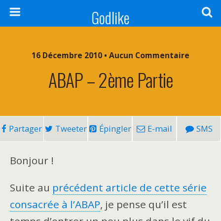
Godlike
16 Décembre 2010 • Aucun Commentaire
ABAP – 2ème Partie
Partager
Tweeter
Épingler
E-mail
SMS
Bonjour !
Suite au
précédent article de cette série
consacrée à l’ABAP
, je pense qu’il est
temps d’entrer un peu plus dans le vif du